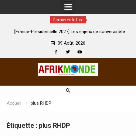
Dernières Infos:
identielle 2027] Les enjeux de souveraineté
À Lens, la femme qui
cratique sévèrement touchés ?
son
09 Août, 2026
Facebook
Twitter
Youtube
Skip
to
content
Accueil
plus RHDP
Étiquette :
plus RHDP