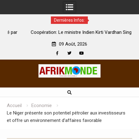
Dernières Infos:
par
Coopération: Le ministre Indien Kirti Vardhan Singh à
N
Abidjan pour la célébration de la Fête de l’indépendance
d
09 Août, 2026
Facebook
Twitter
Youtube
Skip
to
content
Accueil
Economie
Le Niger présente son potentiel pétrolier aux investisseurs
et offre un environnement d’affaires favorable