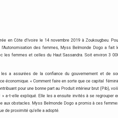
brée en Côte d’Ivoire le 14 novembre 2019 à Zoukougbeu. Pou
de l’Autonomisation des femmes, Myss Belmonde Dogo a fait l
ec les femmes et celles du Haut Sassandra. Soit environ 3 00
es a assurées de la confiance du gouvernement et de so
ance économique. « Comment faire en sorte que ce capital fémini
tribuant pour une bonne part au Produit intérieur brut (Pib), voil
» a-t-elle expliqué. Elle les a ensuite invités à se regrouper e
 face aux obstacles. Myss Belmonde Dogo a promis à ces femme
que de proximité qu’elle a adopté.