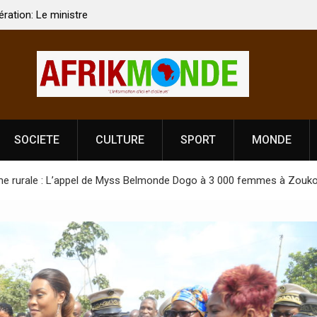
 Vardhan Singh à
Nouvelle licence obligatoire pour les spectacles
e de
Côte d’Ivoire, l’opérateur culturel Soldat Jahbo
prononce
SOCIETE
CULTURE
SPORT
MONDE
me rurale : L’appel de Myss Belmonde Dogo à 3 000 femmes à Zouk