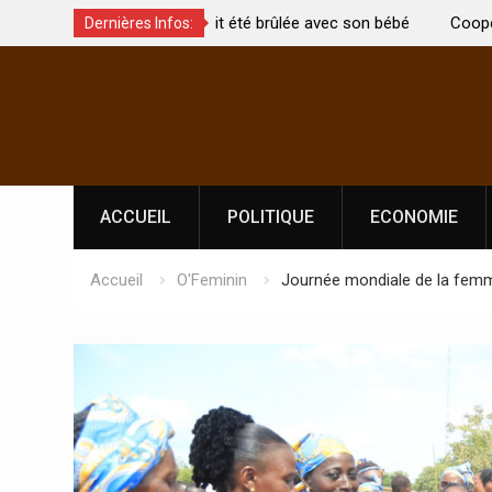
t été brûlée avec son bébé
Coopération: Le ministre Indien Kirti
Dernières Infos:
Abidjan pour la célébration de la Fêt
Skip
l’indépendance
to
content
ACCUEIL
POLITIQUE
ECONOMIE
Accueil
O'Feminin
Journée mondiale de la fem