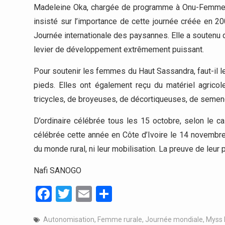
Madeleine Oka, chargée de programme à Onu-Femmes e
insisté sur l’importance de cette journée créée en 20
Journée internationale des paysannes. Elle a soutenu 
levier de développement extrêmement puissant.
Pour soutenir les femmes du Haut Sassandra, faut-il le
pieds. Elles ont également reçu du matériel agrico
tricycles, de broyeuses, de décortiqueuses, de semen
D’ordinaire célébrée tous les 15 octobre, selon le c
célébrée cette année en Côte d’Ivoire le 14 novembre.
du monde rural, ni leur mobilisation. La preuve de leu
Nafi SANOGO
Facebook
Twitter
Email
Partager
Autonomisation
,
Femme rurale
,
Journée mondiale
,
Myss