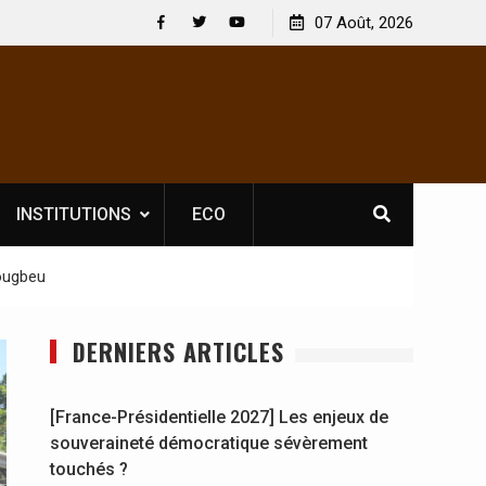
 : En
[France-Présidentielle 2027] Les enjeux de
07 Août, 2026
y se
souveraineté démocratique sévèrement touchés ?
Facebook
Twitter
Youtube
INSTITUTIONS
ECO
ougbeu
DERNIERS ARTICLES
[France-Présidentielle 2027] Les enjeux de
souveraineté démocratique sévèrement
touchés ?