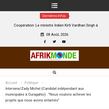
Dernières Infos:
par
Coopération: Le ministre Indien Kirti Vardhan Singh à
N
Abidjan pour la célébration de la Fête de l’indépendance
d
08 Août, 2026
Facebook
Twitter
Youtube
Skip
to
content
Accueil
Politique
Interview/Zady Michel (Candidat indépendant aux
municipales à Ouragahio) : ‘’Nous voulons achever les
projets que nous avons entamés‘’