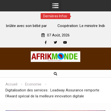
Dernières Infos:
par
Coopération: Le ministre Indien Kirti Vardhan Singh à
N
Abidjan pour la célébration de la Fête de l’indépendance
d
07 Août, 2026
Facebook
Twitter
Youtube
Skip
to
content
Accueil
Economie
Digitalisation des services : Leadway Assurance remporte
l’Award spécial de la meilleure innovation digitale