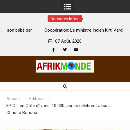
Dernières Infos:
par
Coopération: Le ministre Indien Kirti Vardhan Singh à
N
Abidjan pour la célébration de la Fête de l’indépendance
d
07 Août, 2026
Facebook
Twitter
Youtube
Skip
to
content
Accueil
Editorial
EPICI : en Côte d’Ivoire, 10 000 jeunes célèbrent Jésus-
Christ à Bonoua