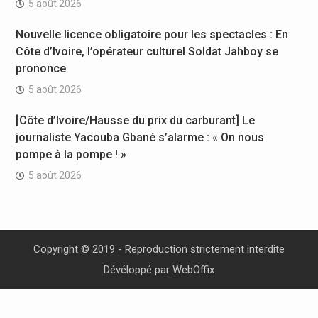
5 août 2026
Nouvelle licence obligatoire pour les spectacles : En
Côte d’Ivoire, l’opérateur culturel Soldat Jahboy se
prononce
5 août 2026
[Côte d’Ivoire/Hausse du prix du carburant] Le
journaliste Yacouba Gbané s’alarme : « On nous
pompe à la pompe ! »
5 août 2026
Copyright © 2019 - Reproduction strictement interdite
Dévéloppé par
WebOffix
replica rolex watches
The automatic, or self-winding, movement is a marvel of practical