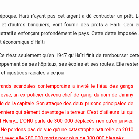
époque. Haïti n’ayant pas cet argent a dû contracter un prêt. L
et d’autres banquiers, vont fournir des prêts à Haïti. Ceci e
nistratifs enfonçant profondément le pays. Cette dette imposée 
 économique d’Haïti.
 Ce n’est seulement qu’en 1947 qu’Haïti finit de rembourser cett
loppement de ses hôpitaux, ses écoles et ses routes. Elle rester
 injustices raciales à ce jour.
 grands scandales contemporains a invité le fléau des gangs
évue, un ex-policier devenu chef de gang, du nom de Jimmy
ôle de la capitale. Son attaque des deux prisons principales de
nniers qui sèment davantage la terreur. C’est d’ailleurs lui qui
l Henry… L’ONU parle de 300 000 déplacés rien qu’en janvier,
. Ne perdons pas de vue qu’une catastrophe naturelle en 2010
rtant avec elle 280 000 morts pour plus de 300 000 blessés.