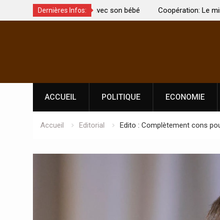
t été brûlée avec son bébé
Coopération: Le ministre Indien Kirti
Dernières Infos:
Abidjan pour la célébration de la Fêt
Skip
l’indépendance
to
content
ACCUEIL
POLITIQUE
ECONOMIE
Accueil
Editorial
Edito : Complètement cons pou