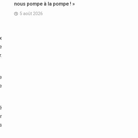
nous pompe à la pompe ! »
5 août 2026
x
e
.
e
e
é
r
s