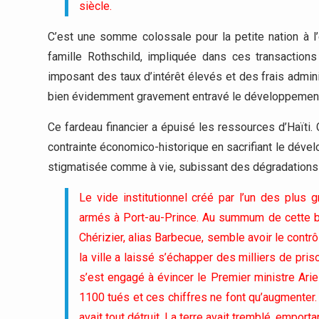
siècle.
C’est une somme colossale pour la petite nation à l’
famille Rothschild, impliquée dans ces transactions 
imposant des taux d’intérêt élevés et des frais admi
bien évidemment gravement entravé le développement
Ce fardeau financier a épuisé les ressources d’Haïti.
contrainte économico-historique en sacrifiant le déve
stigmatisée comme à vie, subissant des dégradations et
Le vide institutionnel créé par l’un des plus
armés à Port-au-Prince. Au summum de cette b
Chérizier, alias Barbecue, semble avoir le contr
la ville a laissé s’échapper des milliers de priso
s’est engagé à évincer le Premier ministre Arie
1100 tués et ces chiffres ne font qu’augmenter
avait tout détruit. La terre avait tremblé, empo