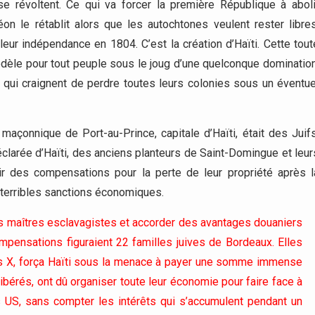
e révoltent. Ce qui va forcer la première République à aboli
n le rétablit alors que les autochtones veulent rester libres
 leur indépendance en 1804. C’est la création d’Haïti. Cette tout
odèle pour tout peuple sous le joug d’une quelconque domination
 qui craignent de perdre toutes leurs colonies sous un éventue
açonnique de Port-au-Prince, capitale d’Haïti, était des Juifs
clarée d’Haïti, des anciens planteurs de Saint-Domingue et leur
ir des compensations pour la perte de leur propriété après l
 terribles sanctions économiques.
 maîtres esclavagistes et accorder des avantages douaniers
mpensations figuraient 22 familles juives de Bordeaux. Elles
les X, força Haïti sous la menace à payer une somme immense
libérés, ont dû organiser toute leur économie pour faire face à
rs US, sans compter les intérêts qui s’accumulent pendant un