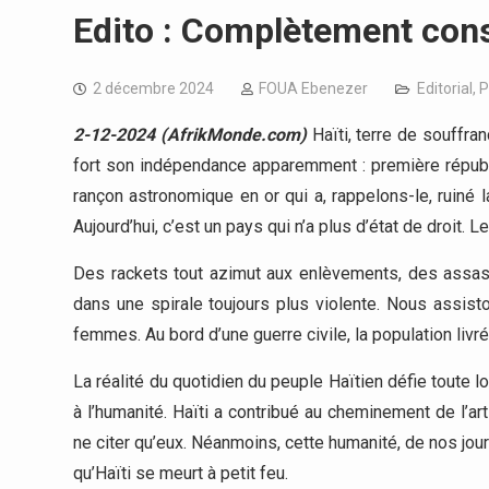
Edito : Complètement cons
2 décembre 2024
FOUA Ebenezer
Editorial
,
P
2-12-2024 (AfrikMonde.com)
Haïti, terre de souffran
fort son indépendance apparemment : première républ
rançon astronomique en or qui a, rappelons-le, ruiné l
Aujourd’hui, c’est un pays qui n’a plus d’état de droit.
Des rackets tout azimut aux enlèvements, des assassi
dans une spirale toujours plus violente. Nous assist
femmes. Au bord d’une guerre civile, la population livr
La réalité du quotidien du peuple Haïtien défie toute
à l’humanité. Haïti a contribué au cheminement de l’art
ne citer qu’eux. Néanmoins, cette humanité, de nos jou
qu’Haïti se meurt à petit feu.