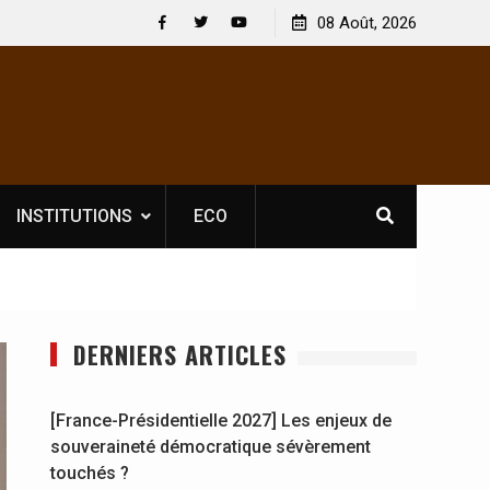
 : En
[France-Présidentielle 2027] Les enjeux de
08 Août, 2026
y se
souveraineté démocratique sévèrement touchés ?
Facebook
Twitter
Youtube
INSTITUTIONS
ECO
DERNIERS ARTICLES
[France-Présidentielle 2027] Les enjeux de
souveraineté démocratique sévèrement
touchés ?