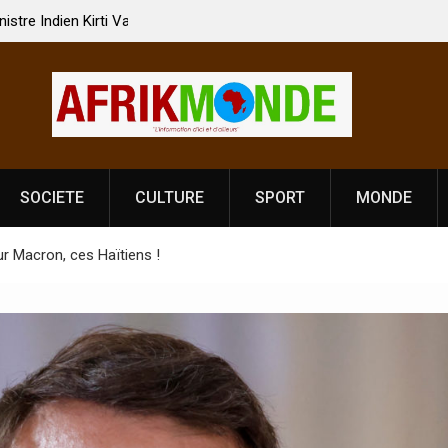
 Vardhan Singh à
Nouvelle licence obligatoire pour les spectacles
e de
Côte d’Ivoire, l’opérateur culturel Soldat Jahbo
prononce
SOCIETE
CULTURE
SPORT
MONDE
r Macron, ces Haïtiens !