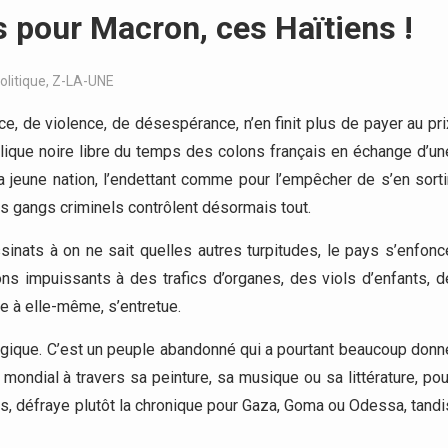
 pour Macron, ces Haïtiens !
olitique
,
Z-LA-UNE
ce, de violence, de désespérance, n’en finit plus de payer au pri
ique noire libre du temps des colons français en échange d’un
a jeune nation, l’endettant comme pour l’empêcher de s’en sortir
 Les gangs criminels contrôlent désormais tout.
nats à on ne sait quelles autres turpitudes, le pays s’enfonc
ons impuissants à des trafics d’organes, des viols d’enfants, d
ée à elle-même, s’entretue.
 logique. C’est un peuple abandonné qui a pourtant beaucoup donn
 mondial à travers sa peinture, sa musique ou sa littérature, pou
rs, défraye plutôt la chronique pour Gaza, Goma ou Odessa, tandi