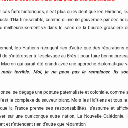
 ces faits historiques, il est plus qu’évident que les Haïtiens, le
ucle d’Haïti misérable, comme si une île gouvernée par des noir
qui malheureusement va dans le sens de la bourde grossière d
ement, les Haïtiens n’exigent rien d’autre que des réparations e
 de s’intéresser à l’esclavage au Brésil, pour faire bonne presse
de Macron qui aurait été grandi avec une approche diplomatique v
e, mais terrible. Moi, je ne peux pas le remplacer. Ils son
réponse, se dégage une posture paternaliste et coloniale, comme s
. C’est le complexe du sauveur blanc. Mais les Haïtiens et tous le
que la France prenne ses responsabilités, s’assume et affich
yer sur une quelconque autre nation. La Nouvelle-Calédonie, l
nt et n’attendent rien d’autre que réparation.