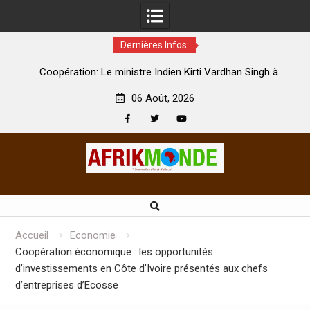
Dernières Infos:
par
Coopération: Le ministre Indien Kirti Vardhan Singh à
N
Abidjan pour la célébration de la Fête de l’indépendance
d
06 Août, 2026
Facebook
Twitter
Youtube
Skip
to
content
Accueil
Economie
Coopération économique : les opportunités
d’investissements en Côte d’Ivoire présentés aux chefs
d’entreprises d’Ecosse