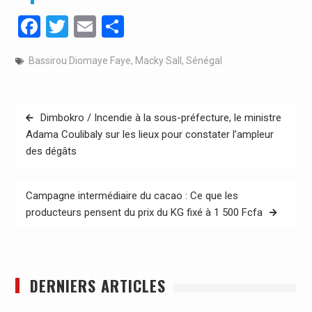
Facebook
Twitter
Email
Partager
Bassirou Diomaye Faye
,
Macky Sall
,
Sénégal
Navigation
Dimbokro / Incendie à la sous-préfecture, le ministre
de
Adama Coulibaly sur les lieux pour constater l’ampleur
des dégâts
l’article
Campagne intermédiaire du cacao : Ce que les
producteurs pensent du prix du KG fixé à 1 500 Fcfa
DERNIERS ARTICLES