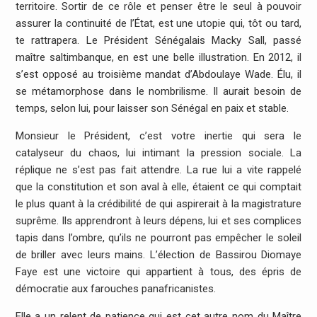
territoire. Sortir de ce rôle et penser être le seul à pouvoir
assurer la continuité de l’État, est une utopie qui, tôt ou tard,
te rattrapera. Le Président Sénégalais Macky Sall, passé
maître saltimbanque, en est une belle illustration. En 2012, il
s’est opposé au troisième mandat d’Abdoulaye Wade. Élu, il
se métamorphose dans le nombrilisme. Il aurait besoin de
temps, selon lui, pour laisser son Sénégal en paix et stable.
Monsieur le Président, c’est votre inertie qui sera le
catalyseur du chaos, lui intimant la pression sociale. La
réplique ne s’est pas fait attendre. La rue lui a vite rappelé
que la constitution et son aval à elle, étaient ce qui comptait
le plus quant à la crédibilité de qui aspirerait à la magistrature
suprême. Ils apprendront à leurs dépens, lui et ses complices
tapis dans l’ombre, qu’ils ne pourront pas empêcher le soleil
de briller avec leurs mains. L’élection de Bassirou Diomaye
Faye est une victoire qui appartient à tous, des épris de
démocratie aux farouches panafricanistes.
Elle a un relent de patience qui est cet autre nom du Maître