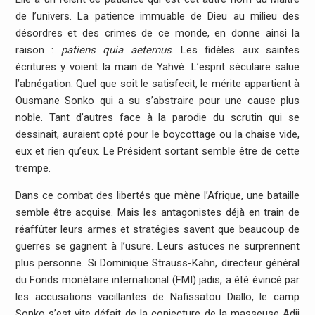
de l’univers. La patience immuable de Dieu au milieu des
désordres et des crimes de ce monde, en donne ainsi la
raison :
patiens quia aeternus
. Les fidèles aux saintes
écritures y voient la main de Yahvé. L’esprit séculaire salue
l’abnégation. Quel que soit le satisfecit, le mérite appartient à
Ousmane Sonko qui a su s’abstraire pour une cause plus
noble. Tant d’autres face à la parodie du scrutin qui se
dessinait, auraient opté pour le boycottage ou la chaise vide,
eux et rien qu’eux. Le Président sortant semble être de cette
trempe.
Dans ce combat des libertés que mène l’Afrique, une bataille
semble être acquise. Mais les antagonistes déjà en train de
réaffûter leurs armes et stratégies savent que beaucoup de
guerres se gagnent à l’usure. Leurs astuces ne surprennent
plus personne. Si Dominique Strauss-Kahn, directeur général
du Fonds monétaire international (FMI) jadis, a été évincé par
les accusations vacillantes de Nafissatou Diallo, le camp
Sonko s’est vite défait de la conjecture de la masseuse Adji