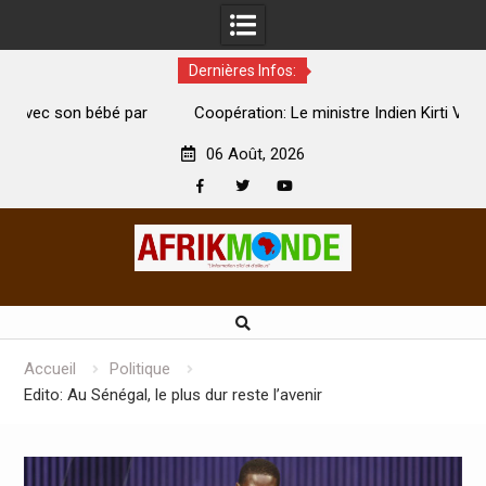
Dernières Infos:
par
Coopération: Le ministre Indien Kirti Vardhan Singh à
N
Abidjan pour la célébration de la Fête de l’indépendance
d
06 Août, 2026
Facebook
Twitter
Youtube
Skip
to
content
Accueil
Politique
Edito: Au Sénégal, le plus dur reste l’avenir