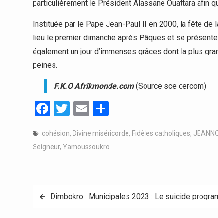
particulièrement le Président Alassane Ouattara afin qu
Instituée par le Pape Jean-Paul II en 2000, la fête de 
lieu le premier dimanche après Pâques et se présente 
également un jour d’immenses grâces dont la plus gr
peines.
F.K.O Afrikmonde.com
(Source sce cercom)
Facebook
Twitter
Email
Partager
cohésion
,
Divine miséricorde
,
Fidèles catholiques
,
JEANN
Seigneur
,
Yamoussoukro
Navigation
Dimbokro : Municipales 2023 : Le suicide prog
de