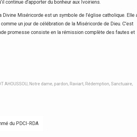
’il continue d’apporter du bonheur aux Ivoiriens.
la Divine Miséricorde est un symbole de l’église catholique. Elle 
comme un jour de célébration de la Miséricorde de Dieu. C’est
ande promesse consiste en la rémission complète des fautes et
OT AHOUSSOU
,
Notre dame
,
pardon
,
Raviart
,
Rédemption
,
Sanctuaire
,
rammé du PDCI-RDA