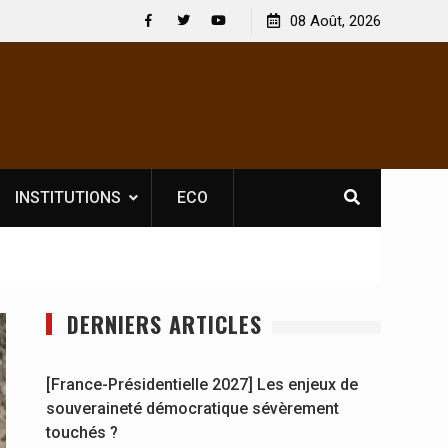
 : En
[France-Présidentielle 2027] Les enjeux de
08 Août, 2026
y se
souveraineté démocratique sévèrement touchés ?
Facebook
Twitter
Youtube
INSTITUTIONS
ECO
DERNIERS ARTICLES
[France-Présidentielle 2027] Les enjeux de
souveraineté démocratique sévèrement
touchés ?