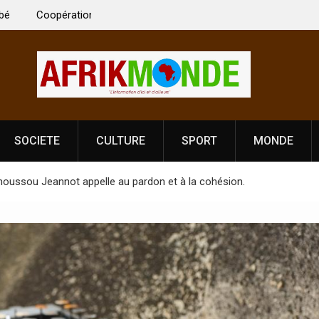
 Vardhan Singh à
Nouvelle licence obligatoire pour les spectacles
e de
Côte d’Ivoire, l’opérateur culturel Soldat Jahbo
prononce
SOCIETE
CULTURE
SPORT
MONDE
Ahoussou Jeannot appelle au pardon et à la cohésion.