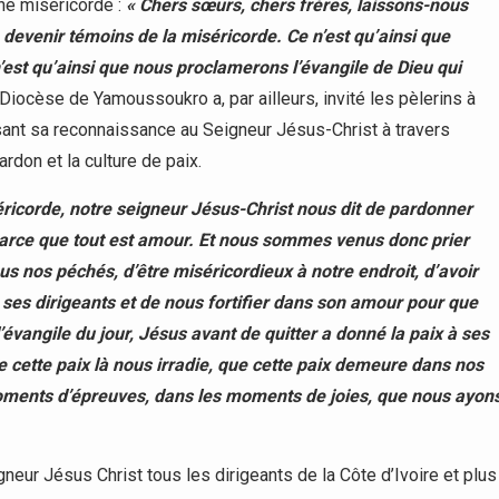
ine miséricorde :
« Chers sœurs, chers frères, laissons-nous
devenir témoins de la miséricorde. Ce n’est qu’ainsi que
n’est qu’ainsi que nous proclamerons l’évangile de Dieu qui
Diocèse de Yamoussoukro a, par ailleurs, invité les pèlerins à
uisant sa reconnaissance au Seigneur Jésus-Christ à travers
rdon et la culture de paix.
iséricorde, notre seigneur Jésus-Christ nous dit de pardonner
 parce que tout est amour. Et nous sommes venus donc prier
 nos péchés, d’être miséricordieux à notre endroit, d’avoir
us ses dirigeants et de nous fortifier dans son amour pour que
’évangile du jour, Jésus avant de quitter a donné la paix à ses
ue cette paix là nous irradie, que cette paix demeure dans nos
moments d’épreuves, dans les moments de joies, que nous ayon
ur Jésus Christ tous les dirigeants de la Côte d’Ivoire et plus