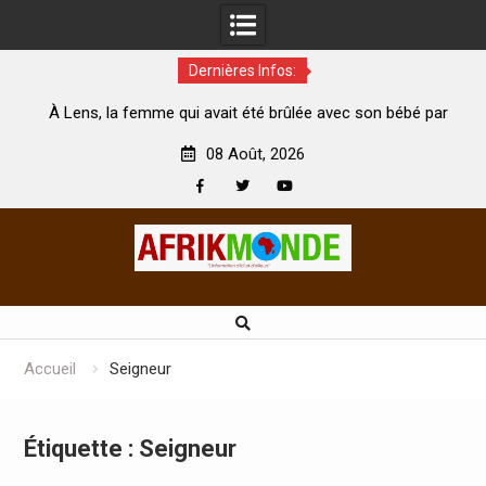
Dernières Infos:
, la femme qui avait été brûlée avec son bébé par
Coopération:
son mari est morte
Abidjan pour la
08 Août, 2026
Facebook
Twitter
Youtube
Skip
to
content
Accueil
Seigneur
Étiquette :
Seigneur