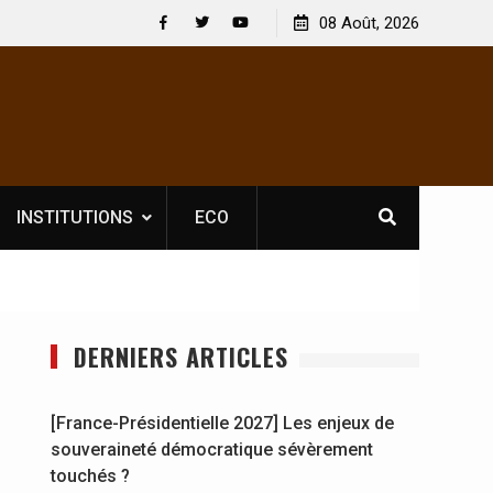
les spectacles : En
[France-Présidentielle 2027] Les enjeux de
08 Août, 2026
l Soldat Jahboy se
souveraineté démocratique sévèrement to
Facebook
Twitter
Youtube
INSTITUTIONS
ECO
DERNIERS ARTICLES
[France-Présidentielle 2027] Les enjeux de
souveraineté démocratique sévèrement
touchés ?