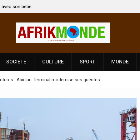
e Indien Kirti Vardhan Singh à
Nouvelle licence obligatoire pour 
tion de la Fête de
Côte d’Ivoire, l’opérateur culture
prononce
SOCIETE
CULTURE
SPORT
MONDE
ctures : Abidjan Terminal modernise ses guérites