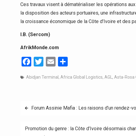
Ces travaux visent à dématérialiser les opérations aux
la disposition des acteurs portuaires, une infrastructu
la croissance économique de la Côte d’Ivoire et des pay
I.B. (Sercom)
AfrikMonde.com
Facebook
Twitter
Email
Partager
Abidjan Terminal
,
Africa Global Logistics
,
AGL
,
Asta-Rosa 
Navigation
Forum Assinie Mafia : Les raisons d’un rendez-
de
Promotion du genre : la Côte d’Ivoire désormais cha
l’article