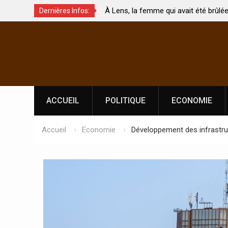
emme qui avait été brûlée avec son bébé
Coopération: Le ministr
Dernières Infos:
i est morte
Abidjan pour la célébra
Skip
l’indépendance
to
content
ACCUEIL
POLITIQUE
ECONOMIE
Accueil
Economie
Développement des infrastru