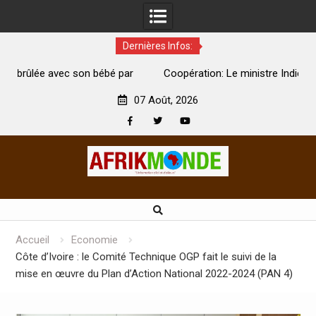
Dernières Infos:
par
Coopération: Le ministre Indien Kirti Vardhan Singh à
N
Abidjan pour la célébration de la Fête de l’indépendance
d
07 Août, 2026
Facebook
Twitter
Youtube
Skip
to
content
Accueil
Economie
Côte d’Ivoire : le Comité Technique OGP fait le suivi de la
mise en œuvre du Plan d’Action National 2022-2024 (PAN 4)