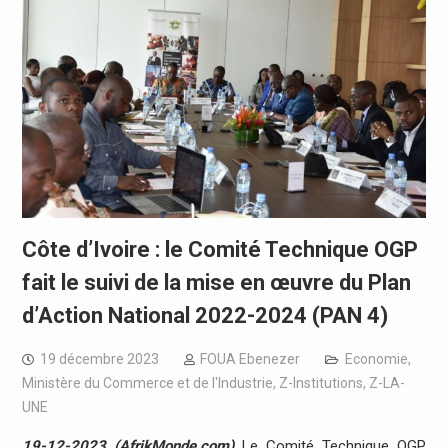
Côte d’Ivoire : le Comité Technique OGP
fait le suivi de la mise en œuvre du Plan
d’Action National 2022-2024 (PAN 4)
19 décembre 2023
FOUA Ebenezer
Economie
,
Ministère du Commerce et de l'Industrie
,
Z-Institutions
,
Z-LA-
UNE
19-12-2023 (AfrikMonde.com)
Le Comité Technique OGP