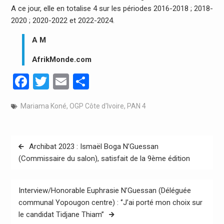
A ce jour, elle en totalise 4 sur les périodes 2016-2018 ; 2018-
2020 ; 2020-2022 et 2022-2024.
A M
AfrikMonde.com
Facebook
Twitter
Email
Partager
Mariama Koné
,
OGP Côte d'Ivoire
,
PAN 4
Navigation
Archibat 2023 : Ismaël Boga N’Guessan
de
(Commissaire du salon), satisfait de la 9ème édition
l’article
Interview/Honorable Euphrasie N’Guessan (Déléguée
communal Yopougon centre) : ‘’J’ai porté mon choix sur
le candidat Tidjane Thiam’’