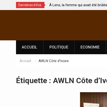
À Lens, la femme qui avait été brûlée avec son bébé
Dernières Infos:
hés ?
par son mari est morte
Skip
to
content
ACCUEIL
POLITIQUE
ECONOMIE
Accueil
AWLN Côte d’Ivoire
Étiquette :
AWLN Côte d’Iv