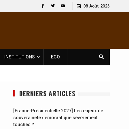
 licence obligatoire pour les spectacles : En
08 Août, 2026
[France-Présidenti
voire, l’opérateur culturel Soldat Jahboy se
souveraineté dém
Facebook
Twitter
Youtube
ce
INSTITUTIONS
ECO
DERNIERS ARTICLES
[France-Présidentielle 2027] Les enjeux de
souveraineté démocratique sévèrement
touchés ?