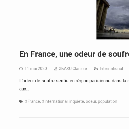
En France, une odeur de soufre
11 mai 2020
GBAKU Clarisse
International
L’odeur de soufre sentie en région parisienne dans la 
aux…
#France
,
#international
,
inquiète
,
odeur
,
population