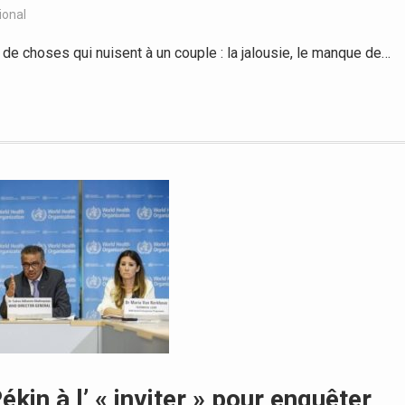
ional
de choses qui nuisent à un couple : la jalousie, le manque de…
kin à l’ « inviter » pour enquêter