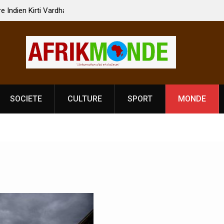
 Vardhan Singh à
Nouvelle licence obligatoire pour les spectacles
e de
Côte d’Ivoire, l’opérateur culturel Soldat Jahbo
prononce
SOCIETE
CULTURE
SPORT
MONDE