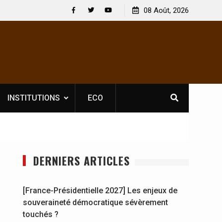
 : En
[France-Présidentielle 2027] Les enjeux de
08 Août, 2026
y se
souveraineté démocratique sévèrement touchés ?
Facebook
Twitter
Youtube
INSTITUTIONS
ECO
DERNIERS ARTICLES
[France-Présidentielle 2027] Les enjeux de
souveraineté démocratique sévèrement
touchés ?