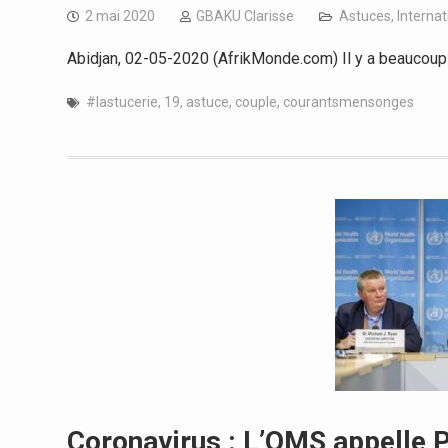
2 mai 2020
GBAKU Clarisse
Astuces
,
Internat
Abidjan, 02-05-2020 (AfrikMonde.com) Il y a beaucoup 
#lastucerie
,
19
,
astuce
,
couple
,
courantsmensonges
Coronavirus : L’OMS appelle Pé