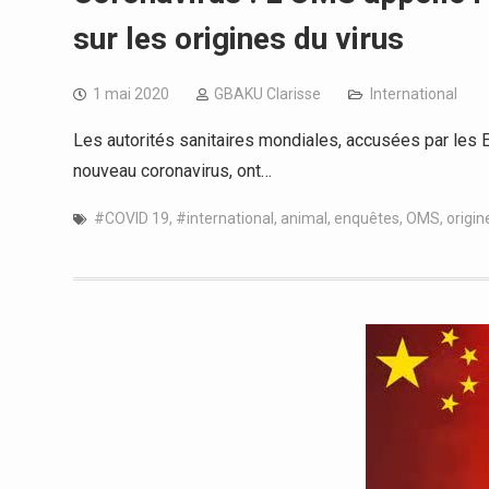
sur les origines du virus
1 mai 2020
GBAKU Clarisse
International
Les autorités sanitaires mondiales, accusées par les 
nouveau coronavirus, ont…
#COVID 19
,
#international
,
animal
,
enquêtes
,
OMS
,
origin