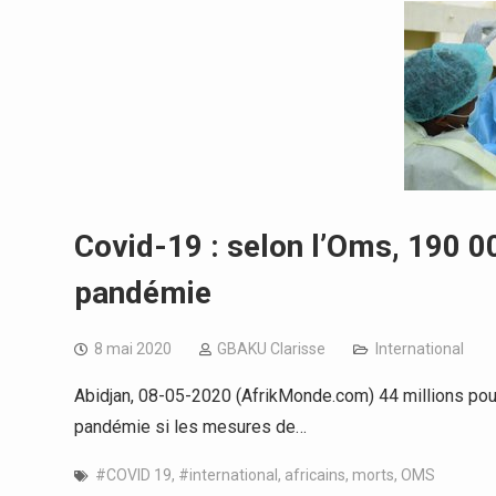
Covid-19 : selon l’Oms, 190 0
pandémie
8 mai 2020
GBAKU Clarisse
International
Abidjan, 08-05-2020 (AfrikMonde.com) 44 millions pour
pandémie si les mesures de…
#COVID 19
,
#international
,
africains
,
morts
,
OMS