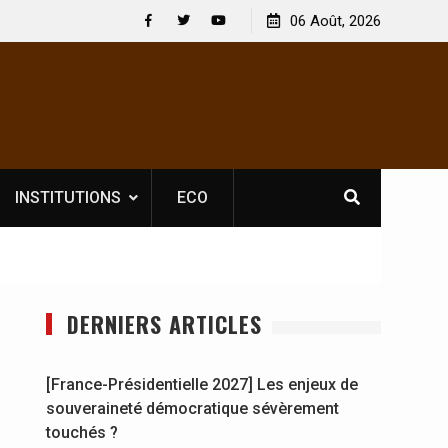
elle licence obligatoire pour les spectacles : En
06 Août, 2026
[France-Présid
 d’Ivoire, l’opérateur culturel Soldat Jahboy se
souveraineté 
Facebook
Twitter
Youtube
nonce
INSTITUTIONS
ECO
DERNIERS ARTICLES
[France-Présidentielle 2027] Les enjeux de
souveraineté démocratique sévèrement
touchés ?