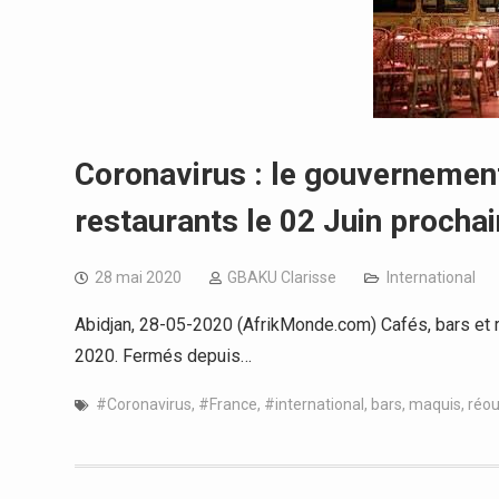
Coronavirus : le gouvernement
restaurants le 02 Juin prochai
28 mai 2020
GBAKU Clarisse
International
Abidjan, 28-05-2020 (AfrikMonde.com) Cafés, bars et r
2020. Fermés depuis…
#Coronavirus
,
#France
,
#international
,
bars
,
maquis
,
réou