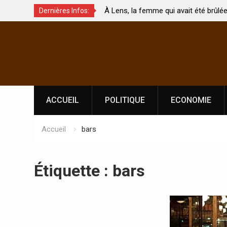
e
À Lens, la femme qui avait été brûlée avec son béb
Dernières Infos:
touchés ?
par son mari est morte
Skip
to
content
ACCUEIL
POLITIQUE
ECONOMIE
Accueil
bars
Étiquette :
bars