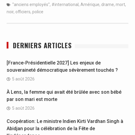
''anciens employés''
,
#international
,
Amérique
,
drame
,
mort
,
noir
,
officiers
,
police
DERNIERS ARTICLES
[France-Présidentielle 2027] Les enjeux de
souveraineté démocratique sévèrement touchés ?
5 août 2026
À Lens, la femme qui avait été brûlée avec son bébé
par son mari est morte
5 août 2026
Coopération: Le ministre Indien Kirti Vardhan Singh à
Abidjan pour la célébration de la Fête de