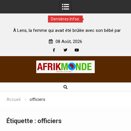
Dernières Infos:
, la femme qui avait été brûlée avec son bébé par
Coopération:
son mari est morte
Abidjan pour la
08 Août, 2026
Facebook
Twitter
Youtube
Skip
to
content
Accueil
officiers
Étiquette :
officiers