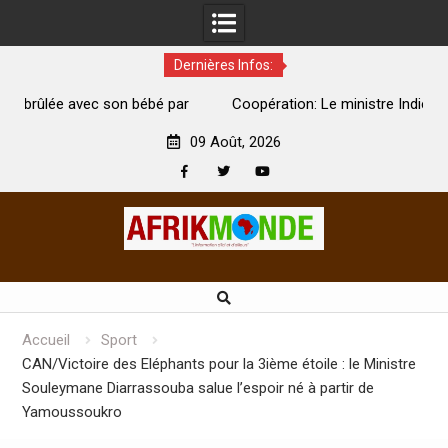
Dernières Infos:
par
Coopération: Le ministre Indien Kirti Vardhan Singh à
N
Abidjan pour la célébration de la Fête de l’indépendance
d
09 Août, 2026
Facebook
Twitter
Youtube
Skip
to
content
Accueil
Sport
CAN/Victoire des Eléphants pour la 3ième étoile : le Ministre
Souleymane Diarrassouba salue l’espoir né à partir de
Yamoussoukro