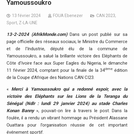
Yamoussoukro
13 février 2024
FOUA Ebenezer
CAN 2023
,
Sport
,
Z-LA-UNE
13-2-2024 (AfrikMonde.com)
Dans un post publié sur sa
page officielle des réseaux sociaux, le Ministre du Commerce
et de l’Industrie, député élu de la commune de
Yamoussoukro, a salué la brillante victoire des Eléphants de
Côte d’Ivoire face aux Super Eagles du Nigeria, le dimanche
ième
11 février 2024, comptant pour la finale de la 34
édition
de la Coupe d’Afrique des Nations CAN CI23.
«
Merci à Yamoussoukro qui a redonné espoir, avec la
victoire des Eléphants sur les Lions de la Teranga du
Sénégal (Ndlr : lundi 29 janvier 2024) au stade Charles
Konan Banny
», pouvait-on lire à travers le post. Dans la
foulée, il a rendu un vibrant hommage au Président Alassane
Ouattara pour l’organisation réussie de cet important
événement sportif.