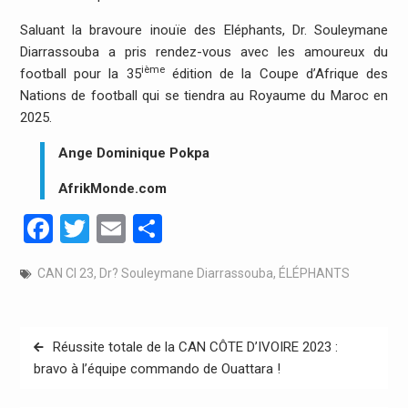
Saluant la bravoure inouïe des Eléphants, Dr. Souleymane
Diarrassouba a pris rendez-vous avec les amoureux du
ième
football pour la 35
édition de la Coupe d’Afrique des
Nations de football qui se tiendra au Royaume du Maroc en
2025.
Ange Dominique Pokpa
AfrikMonde.com
Facebook
Twitter
Email
Partager
CAN CI 23
,
Dr? Souleymane Diarrassouba
,
ÉLÉPHANTS
Navigation
Réussite totale de la CAN CÔTE D’IVOIRE 2023 :
de
bravo à l’équipe commando de Ouattara !
l’article