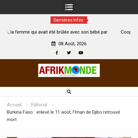
Dernières Infos:
té brûlée avec son bébé par
Coopération: Le ministre Indien Kir
t morte
Abidjan pour la célébration de la Fête
08 Août, 2026
Facebook
Twitter
Youtube
Skip
to
content
Accueil
Editorial
Burkina Faso : enlevé le 11 août, l’Iman de Djibo retrouvé
mort