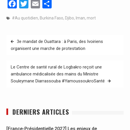
Facebook
Twitter
Email
Partager
#Au quotidien
,
Burkina Faso
,
Djibo
,
Iman
,
mort
Navigation
3e mandat de Ouattara : à Paris, des Ivoiriens
de
organisent une marche de protestation
l’article
Le Centre de santé rural de Logbakro reçoit une
ambulance médicalisée des mains du Ministre
Souleymane Diarrassouba #YamoussoukroSanté
DERNIERS ARTICLES
[France-Présidentielle 2027] Les enjeux de