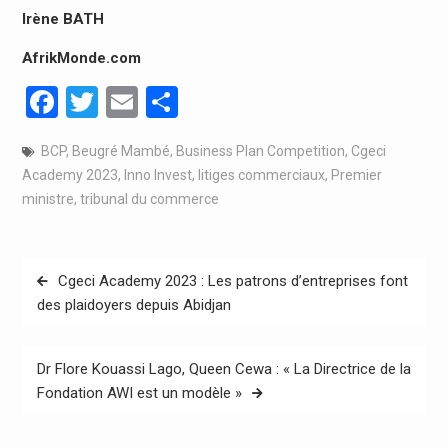
Irène BATH
AfrikMonde.com
Facebook
Twitter
Email
Partager
BCP
,
Beugré Mambé
,
Business Plan Competition
,
Cgeci
Academy 2023
,
Inno Invest
,
litiges commerciaux
,
Premier
ministre
,
tribunal du commerce
Navigation
Cgeci Academy 2023 : Les patrons d’entreprises font
de
des plaidoyers depuis Abidjan
l’article
Dr Flore Kouassi Lago, Queen Cewa : « La Directrice de la
Fondation AWI est un modèle »