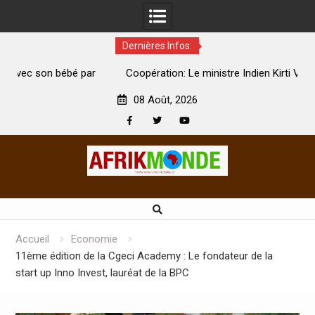
Dernières Infos:
par
Coopération: Le ministre Indien Kirti Vardhan Singh à
N
Abidjan pour la célébration de la Fête de l’indépendance
d
08 Août, 2026
Facebook
Twitter
Youtube
Skip
to
content
Accueil
Economie
11ème édition de la Cgeci Academy : Le fondateur de la
start up Inno Invest, lauréat de la BPC