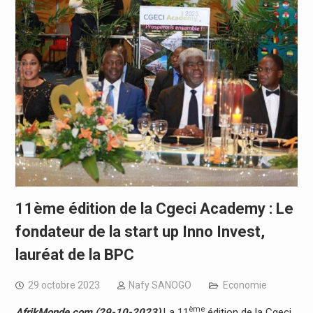
11ème édition de la Cgeci Academy : Le
fondateur de la start up Inno Invest,
lauréat de la BPC
29 octobre 2023
Nafy SANOGO
Economie
ème
AfrikMonde.com (29-10-2023)
La 11
édition de la Cgeci