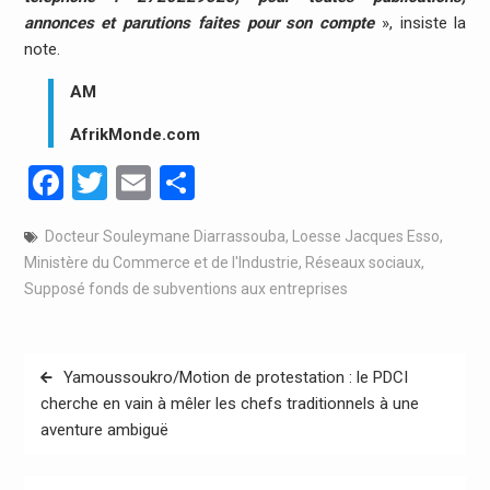
annonces et parutions faites pour son compte
», insiste la
note.
AM
AfrikMonde.com
Facebook
Twitter
Email
Partager
Docteur Souleymane Diarrassouba
,
Loesse Jacques Esso
,
Ministère du Commerce et de l'Industrie
,
Réseaux sociaux
,
Supposé fonds de subventions aux entreprises
Navigation
Yamoussoukro/Motion de protestation : le PDCI
de
cherche en vain à mêler les chefs traditionnels à une
aventure ambiguë
l’article