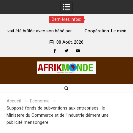
Dernières Infos:
ébé par
Coopération: Le ministre Indien Kirti Vardhan Singh à
Abidjan pour la célébration de la Fête de l’indépendance
08 Août, 2026
Facebook
Twitter
Youtube
Skip
to
content
Accueil
Economie
Supposé fonds de subventions aux entreprises : le
Ministère du Commerce et de l’Industrie dément une
publicité mensongère