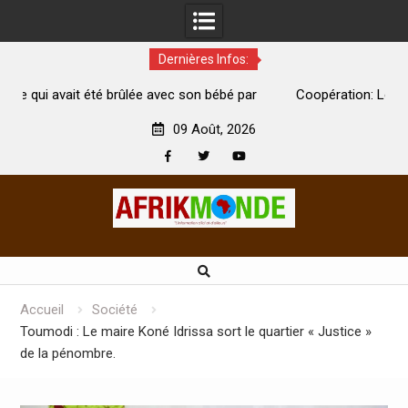
Dernières Infos:
 bébé par
Coopération: Le ministre Indien Kirti Vardhan Singh à
Abidjan pour la célébration de la Fête de l’indépendance
09 Août, 2026
Facebook
Twitter
Youtube
Skip
to
content
Accueil
Société
Toumodi : Le maire Koné Idrissa sort le quartier « Justice »
de la pénombre.