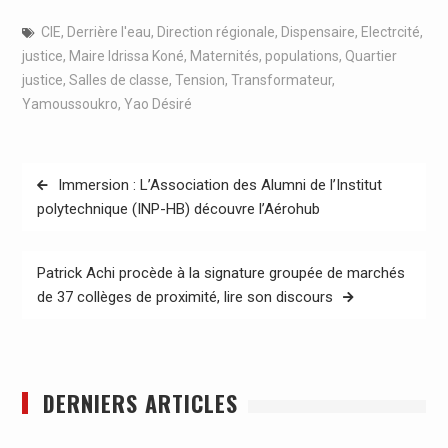
CIE
,
Derrière l'eau
,
Direction régionale
,
Dispensaire
,
Electrcité
,
justice
,
Maire Idrissa Koné
,
Maternités
,
populations
,
Quartier
justice
,
Salles de classe
,
Tension
,
Transformateur
,
Yamoussoukro
,
Yao Désiré
Navigation
Immersion : L’Association des Alumni de l’Institut
de
polytechnique (INP-HB) découvre l’Aérohub
l’article
Patrick Achi procède à la signature groupée de marchés
de 37 collèges de proximité, lire son discours
DERNIERS ARTICLES