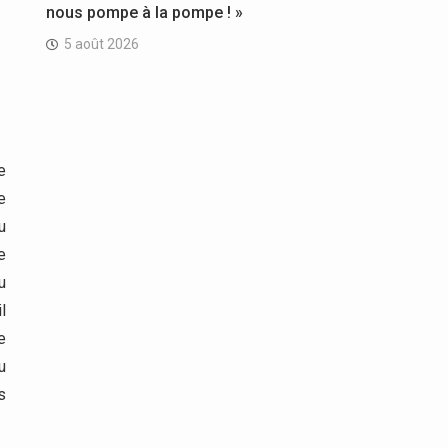
nous pompe à la pompe ! »
5 août 2026
e
e
u
e
u
l
e
u
s