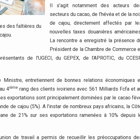
Il s’agit notamment des acteurs de
secteurs du cacao, de l’hévéa et de la noi
de cajou, directement affectés par le
es des faîtières du
nouvelles taxes douanières américaines
cajou.
La rencontre a enregistré la présence d
Président de la Chambre de Commerce e
eprésentants de l’UGECI, du GEPEX, de l’APROTIC, du CCESP
e Ministre, entretiennent de bonnes relations économiques e
ième
au 4
rang des clients ivoiriens avec 561 Milliards Fcfa et a
Les exportations sont principalement dominées par le cacao fèv
nde de cajou (5%). A l’instar de nombreux pays africains, la Côt
douane de 21% sur ses exportations ramenées à 10% depuis l
nion de travail a permis de recueillir les préoccupations de