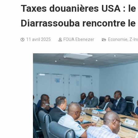
Taxes douanières USA : l
Diarrassouba rencontre le 
11 avril 2025
FOUA Ebenezer
Economie
,
Z-In