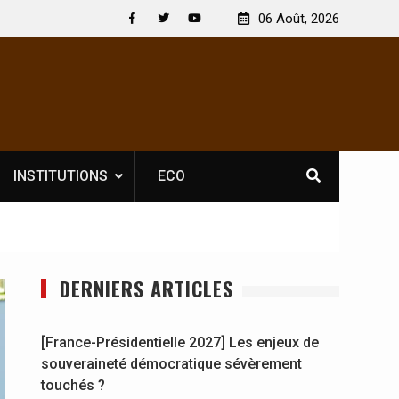
 : En
[France-Présidentielle 2027] Les enjeux de
06 Août, 2026
y se
souveraineté démocratique sévèrement touchés ?
Facebook
Twitter
Youtube
INSTITUTIONS
ECO
DERNIERS ARTICLES
[France-Présidentielle 2027] Les enjeux de
souveraineté démocratique sévèrement
touchés ?