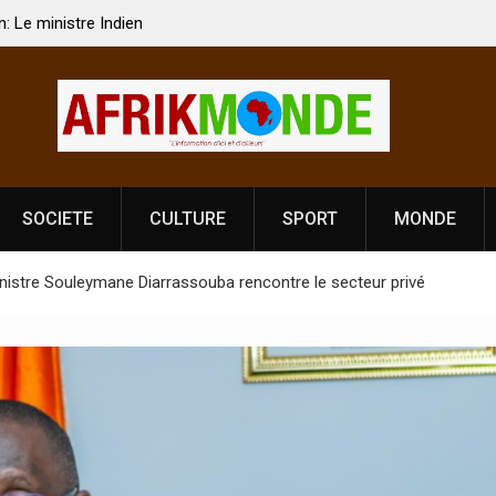
 Vardhan Singh à
Nouvelle licence obligatoire pour les spectacles
e de
Côte d’Ivoire, l’opérateur culturel Soldat Jahbo
prononce
SOCIETE
CULTURE
SPORT
MONDE
nistre Souleymane Diarrassouba rencontre le secteur privé