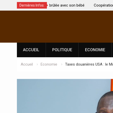
t été brûlée avec son bébé
Coopération: Le ministre Indien Kirti
Dernières Infos:
Abidjan pour la célébration de la Fêt
Skip
l’indépendance
to
content
ACCUEIL
POLITIQUE
ECONOMIE
Accueil
Economie
Taxes douanières USA : le Mi