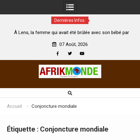
Dernières Infos:
 femme qui avait été brûlée avec son bébé par
Coopération: Le 
son mari est morte
Abidjan pour la cél
07 Août, 2026
Facebook
Twitter
Youtube
Skip
to
content
Accueil
Conjoncture mondiale
Étiquette :
Conjoncture mondiale