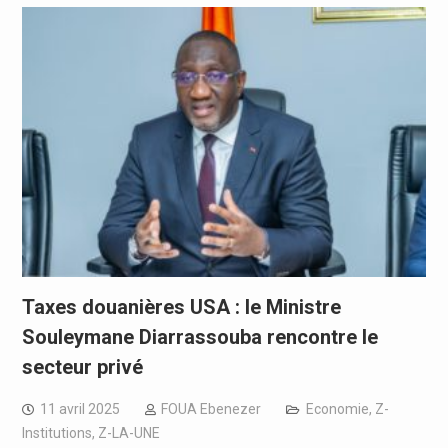
Taxes douanières USA : le Ministre
Souleymane Diarrassouba rencontre le
secteur privé
11 avril 2025
FOUA Ebenezer
Economie
,
Z-
Institutions
,
Z-LA-UNE