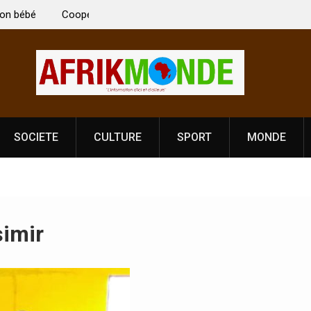
 Vardhan Singh à
Nouvelle licence obligatoire pour les spectacles
e de
Côte d’Ivoire, l’opérateur culturel Soldat Jahbo
prononce
SOCIETE
CULTURE
SPORT
MONDE
imir