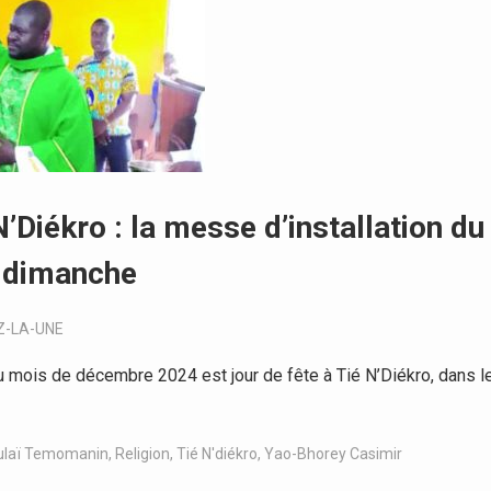
’Diékro : la messe d’installation du
e dimanche
Z-LA-UNE
mois de décembre 2024 est jour de fête à Tié N’Diékro, dans l
Oulaï Temomanin
,
Religion
,
Tié N'diékro
,
Yao-Bhorey Casimir