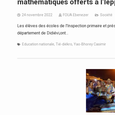
mathématiques offerts à l’Iep
24 novembre 2022
FOUA Ebenezer
Société
Les élèves des écoles de l’Inspection primaire et prés
département de Didiévi,ont…
Education nationale
,
Tié-diékro
,
Yao-Bhorey Casimir