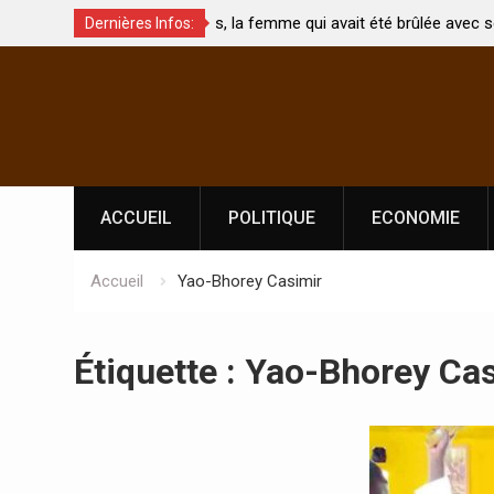
t été brûlée avec son bébé
Coopération: Le ministre Indien Kirti
Dernières Infos:
Abidjan pour la célébration de la Fêt
Skip
l’indépendance
to
content
ACCUEIL
POLITIQUE
ECONOMIE
Accueil
Yao-Bhorey Casimir
Étiquette :
Yao-Bhorey Cas