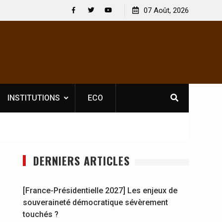
 : En
[France-Présidentielle 2027] Les enjeux de
07 Août, 2026
y se
souveraineté démocratique sévèrement touchés ?
Facebook
Twitter
Youtube
INSTITUTIONS
ECO
DERNIERS ARTICLES
[France-Présidentielle 2027] Les enjeux de
souveraineté démocratique sévèrement
touchés ?