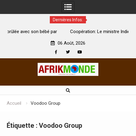
Dernières Infos:
par
Coopération: Le ministre Indien Kirti Vardhan Singh à
N
Abidjan pour la célébration de la Fête de l’indépendance
d
06 Août, 2026
Facebook
Twitter
Youtube
Skip
to
content
Accueil
Voodoo Group
Étiquette :
Voodoo Group