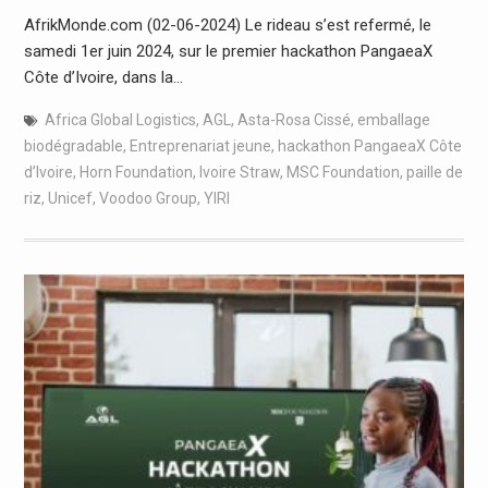
AfrikMonde.com (02-06-2024) Le rideau s’est refermé, le
samedi 1er juin 2024, sur le premier hackathon PangaeaX
Côte d’Ivoire, dans la…
Africa Global Logistics
,
AGL
,
Asta-Rosa Cissé
,
emballage
biodégradable
,
Entreprenariat jeune
,
hackathon PangaeaX Côte
d’Ivoire
,
Horn Foundation
,
Ivoire Straw
,
MSC Foundation
,
paille de
riz
,
Unicef
,
Voodoo Group
,
YIRI