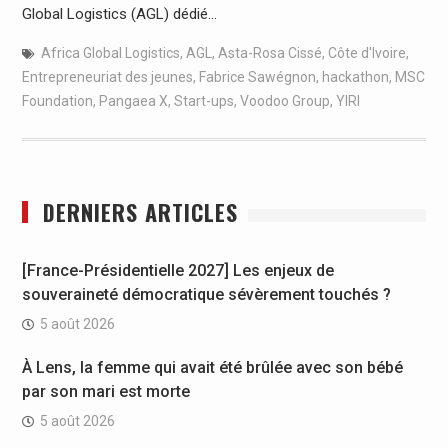
Global Logistics (AGL) dédié…
Africa Global Logistics
,
AGL
,
Asta-Rosa Cissé
,
Côte d'Ivoire
,
Entrepreneuriat des jeunes
,
Fabrice Sawégnon
,
hackathon
,
MSC
Foundation
,
Pangaea X
,
Start-ups
,
Voodoo Group
,
YIRI
DERNIERS ARTICLES
[France-Présidentielle 2027] Les enjeux de
souveraineté démocratique sévèrement touchés ?
5 août 2026
À Lens, la femme qui avait été brûlée avec son bébé
par son mari est morte
5 août 2026