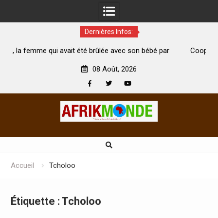
Dernières Infos:
it été brûlée avec son bébé par
Coopération: Le ministre Indien
i est morte
Abidjan pour la célébration de la 
08 Août, 2026
Facebook
Twitter
Youtube
Skip
to
content
Accueil
Tcholoo
Étiquette :
Tcholoo