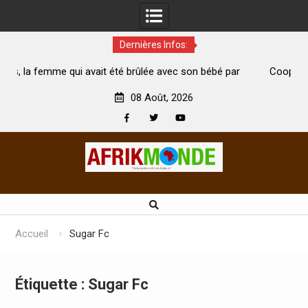
Dernières Infos:
 été brûlée avec son bébé par
Coopération: Le ministre Indien K
est morte
Abidjan pour la célébration de la Fê
08 Août, 2026
Facebook
Twitter
Youtube
Skip
to
content
Accueil
Sugar Fc
Étiquette :
Sugar Fc