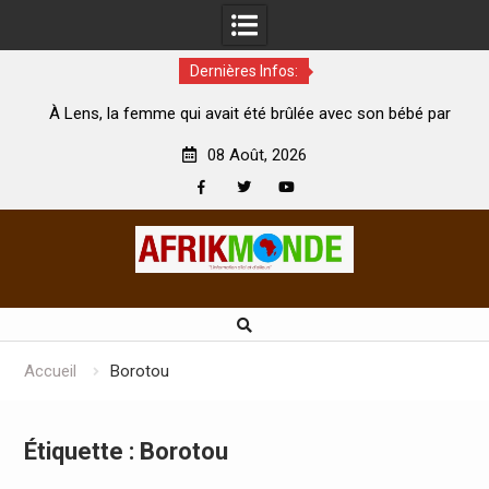
Dernières Infos:
emme qui avait été brûlée avec son bébé par
Coopération: Le mi
son mari est morte
Abidjan pour la céléb
08 Août, 2026
Facebook
Twitter
Youtube
Skip
to
content
Accueil
Borotou
Étiquette :
Borotou