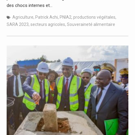
des chocs internes et…
Agriculture
,
Patrick Achi
,
PNIA2
,
productions végétales
,
SARA 2023
,
secteurs agricoles
,
Souveraineté alimentaire