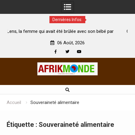
Dernières Infos:
lée avec son bébé par
Coopération: Le ministre Indien Kirti Var
te
Abidjan pour la célébration de la Fête de l’
06 Août, 2026
Facebook
Twitter
Youtube
Skip
to
content
Accueil
Souveraineté alimentaire
Étiquette :
Souveraineté alimentaire