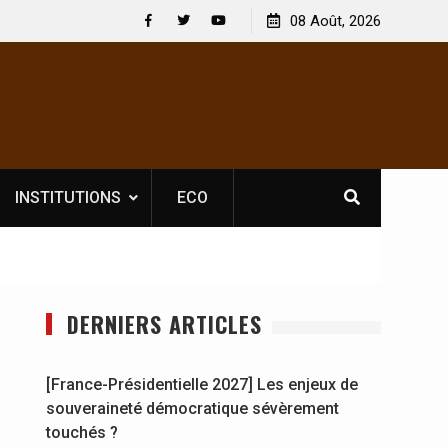
icence obligatoire pour les spectacles : En
08 Août, 2026
[France-Présidentiel
ire, l’opérateur culturel Soldat Jahboy se
souveraineté démoc
Facebook
Twitter
Youtube
INSTITUTIONS
ECO
DERNIERS ARTICLES
[France-Présidentielle 2027] Les enjeux de
souveraineté démocratique sévèrement
touchés ?