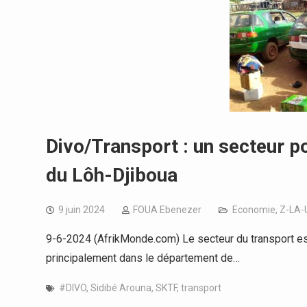
Divo/Transport : un secteur p
du Lôh-Djiboua
9 juin 2024
FOUA Ebenezer
Economie
,
Z-LA-
9-6-2024 (AfrikMonde.com) Le secteur du transport est
principalement dans le département de…
#DIVO
,
Sidibé Arouna
,
SKTF
,
transport