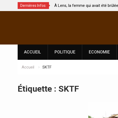
À Lens, la femme qui avait été brûlée avec son bébé
Dernières Infos:
s ?
par son mari est morte
Skip
to
content
ACCUEIL
POLITIQUE
ECONOMIE
Accueil
SKTF
Étiquette :
SKTF