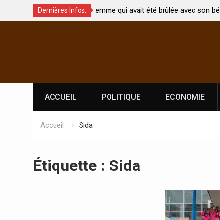
t été brûlée avec son bébé
Coopération: Le ministre Indien Kirti
Dernières Infos:
Abidjan pour la célébration de la Fêt
Skip
l’indépendance
to
content
ACCUEIL
POLITIQUE
ECONOMIE
Accueil
Sida
Étiquette :
Sida