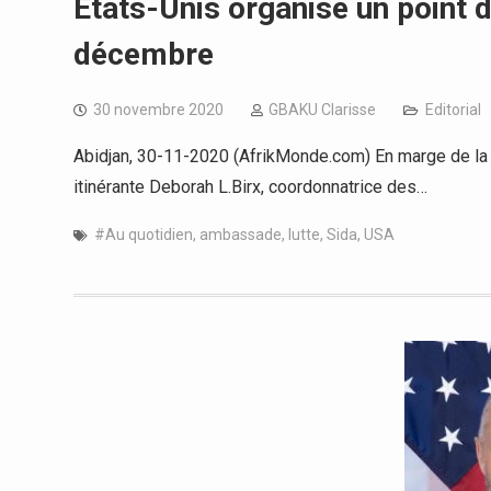
États-Unis organise un point 
décembre
30 novembre 2020
GBAKU Clarisse
Editorial
Abidjan, 30-11-2020 (AfrikMonde.com) En marge de la J
itinérante Deborah L.Birx, coordonnatrice des…
#Au quotidien
,
ambassade
,
lutte
,
Sida
,
USA