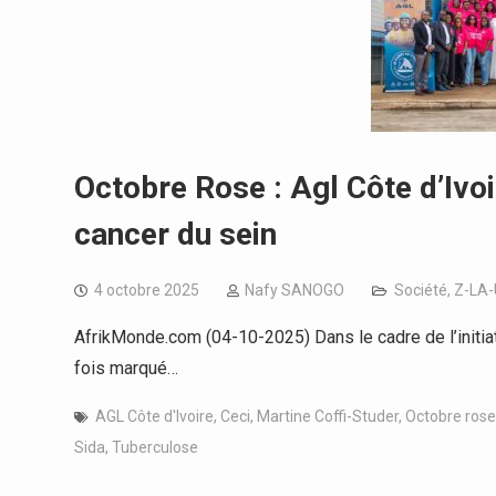
Octobre Rose : Agl Côte d’Ivoi
cancer du sein
4 octobre 2025
Nafy SANOGO
Société
,
Z-LA
AfrikMonde.com (04-10-2025) Dans le cadre de l’initiat
fois marqué…
AGL Côte d'Ivoire
,
Ceci
,
Martine Coffi-Studer
,
Octobre rose
Sida
,
Tuberculose