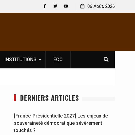
 : En
[France-Présidentielle 2027] Les enjeux de
06 Août, 2026
y se
souveraineté démocratique sévèrement touchés ?
Facebook
Twitter
Youtube
INSTITUTIONS
ECO
DERNIERS ARTICLES
[France-Présidentielle 2027] Les enjeux de
souveraineté démocratique sévèrement
touchés ?