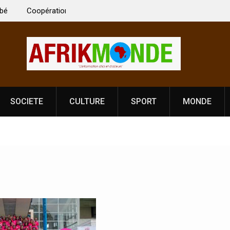
 Vardhan Singh à
Nouvelle licence obligatoire pour les spectacles
e de
Côte d’Ivoire, l’opérateur culturel Soldat Jahbo
prononce
SOCIETE
CULTURE
SPORT
MONDE