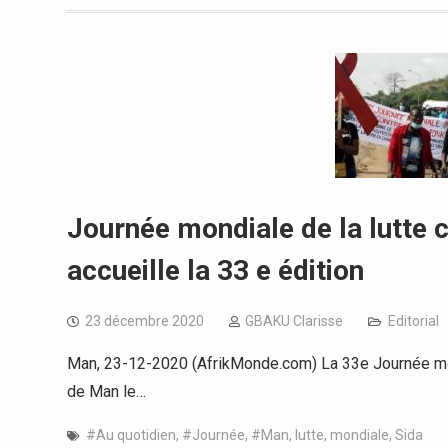
Journée mondiale de la lutte c
accueille la 33 e édition
23 décembre 2020
GBAKU Clarisse
Editorial
Man, 23-12-2020 (AfrikMonde.com) La 33e Journée mondi
de Man le…
#Au quotidien
,
#Journée
,
#Man
,
lutte
,
mondiale
,
Sida