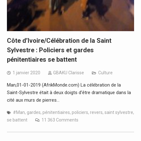
Côte d’Ivoire/Célébration de la Saint
Sylvestre : Policiers et gardes
pénitentiaires se battent
1 janvier 2020
GBAKU Clarisse
Culture
Man,01-01-2019 (AfrikMonde.com) La célébration de la
Saint-Sylvestre était à deux doigts d’être dramatique dans la
cité aux murs de pierres…
#Man
,
gardes
,
pénitentiaires
,
policiers
,
revers
,
saint sylvestre
,
se battent
11 363 Comments