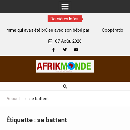
Dernières Infos:
avec son bébé par
Coopération: Le ministre Indien Kirti Vardhan
Abidjan pour la célébration de la Fête de l’indé
07 Août, 2026
Facebook
Twitter
Youtube
Skip
to
content
Accueil
se battent
Étiquette :
se battent