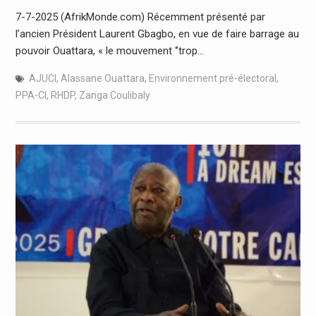
7-7-2025 (AfrikMonde.com) Récemment présenté par
l’ancien Président Laurent Gbagbo, en vue de faire barrage au
pouvoir Ouattara, « le mouvement ‘’trop…
AJUCI
,
Alassane Ouattara
,
Environnement pré-électoral
,
PPA-CI
,
RHDP
,
Zanga Coulibaly