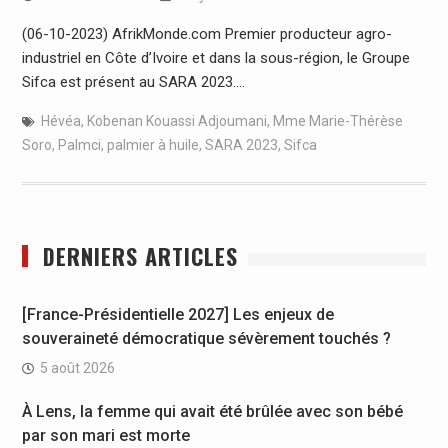
(06-10-2023) AfrikMonde.com Premier producteur agro-
industriel en Côte d’Ivoire et dans la sous-région, le Groupe
Sifca est présent au SARA 2023.…
Hévéa
,
Kobenan Kouassi Adjoumani
,
Mme Marie-Thérèse
Soro
,
Palmci
,
palmier à huile
,
SARA 2023
,
Sifca
DERNIERS ARTICLES
[France-Présidentielle 2027] Les enjeux de
souveraineté démocratique sévèrement touchés ?
5 août 2026
À Lens, la femme qui avait été brûlée avec son bébé
par son mari est morte