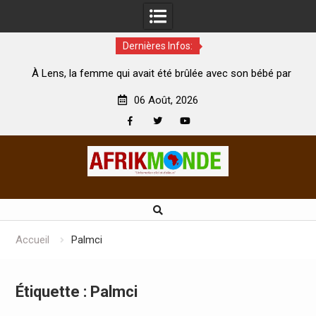
Dernières Infos:
me qui avait été brûlée avec son bébé par
Coopération: Le mini
son mari est morte
Abidjan pour la célébra
06 Août, 2026
Facebook
Twitter
Youtube
Skip
to
content
Accueil
Palmci
Étiquette :
Palmci