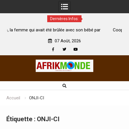
Dernières Infos:
it été brûlée avec son bébé par
Coopération: Le ministre Indien
i est morte
Abidjan pour la célébration de la 
07 Août, 2026
Facebook
Twitter
Youtube
Skip
to
content
Accueil
ONJI-CI
Étiquette :
ONJI-CI