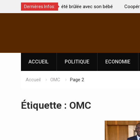
t été brûlée avec son bébé
Coopération: Le ministre Indien Kirti
Dernières Infos:
Abidjan pour la célébration de la Fêt
Skip
l’indépendance
to
content
ACCUEIL
POLITIQUE
ECONOMIE
Accueil
OMC
Page 2
Étiquette :
OMC