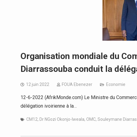
Organisation mondiale du Com
Diarrassouba conduit la délég
12 juin 2022
FOUA Ebenezer
Economie
12-6-2022 (AfrikMonde.com) Le Ministre du Commerce, 
délégation ivoirienne à la…
CM12
,
Dr NGozi Okonjo-Iweala
,
OMC
,
Souleymane Diarra