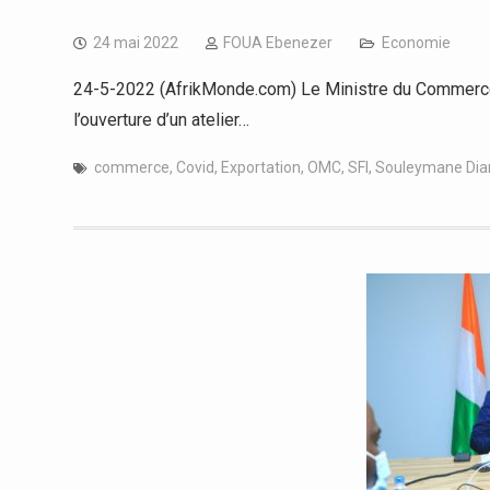
24 mai 2022
FOUA Ebenezer
Economie
24-5-2022 (AfrikMonde.com) Le Ministre du Commerce,
l’ouverture d’un atelier…
commerce
,
Covid
,
Exportation
,
OMC
,
SFI
,
Souleymane Dia