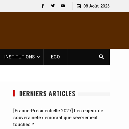
 : En
[France-Présidentielle 2027] Les enjeux de
08 Août, 2026
y se
souveraineté démocratique sévèrement touchés ?
Facebook
Twitter
Youtube
INSTITUTIONS
ECO
DERNIERS ARTICLES
[France-Présidentielle 2027] Les enjeux de
souveraineté démocratique sévèrement
touchés ?