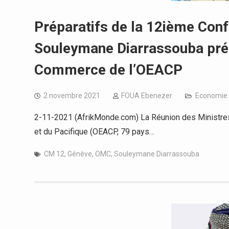
Préparatifs de la 12ième Conf
Souleymane Diarrassouba prés
Commerce de l’OEACP
2 novembre 2021
FOUA Ebenezer
Economie
2-11-2021 (AfrikMonde.com) La Réunion des Ministres
et du Pacifique (OEACP, 79 pays…
CM 12
,
Génève
,
OMC
,
Souleymane Diarrassouba