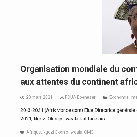
Organisation mondiale du com
aux attentes du continent afri
20 mars 2021
FOUA Ebenezer
Economie
,
Int
20-3-2021 (AfrikMonde.com) Elue Directrice générale 
2021, Ngozi Okonjo-Iweala fait face aux…
Afrique
,
Ngozi Okonjo-Iweala
,
OMC