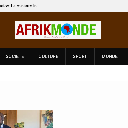
 Vardhan Singh à
Nouvelle licence obligatoire pour les spectacles
e de
Côte d’Ivoire, l’opérateur culturel Soldat Jahbo
prononce
SOCIETE
CULTURE
SPORT
MONDE