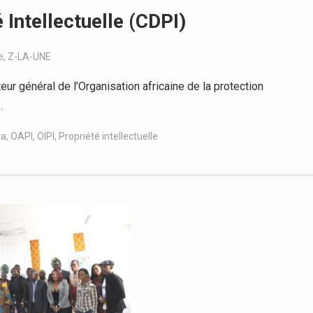
Intellectuelle (CDPI)
e
,
Z-LA-UNE
 général de l’Organisation africaine de la protection
…
ba
,
OAPI
,
OIPI
,
Propriété intellectuelle