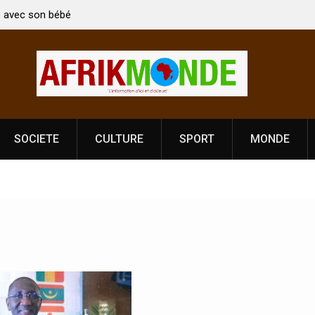
i Vardhan Singh à
Nouvelle licence obligatoire pour les spectacles
e de
Côte d’Ivoire, l’opérateur culturel Soldat Jahbo
prononce
SOCIETE
CULTURE
SPORT
MONDE