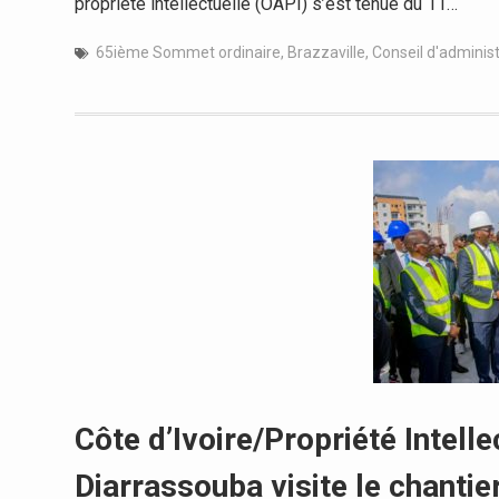
propriété intellectuelle (OAPI) s’est tenue du 11…
65ième Sommet ordinaire
,
Brazzaville
,
Conseil d'administ
Côte d’Ivoire/Propriété Intell
Diarrassouba visite le chantie