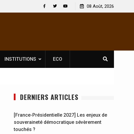
 : En
[France-Présidentielle 2027] Les enjeux de
08 Août, 2026
y se
souveraineté démocratique sévèrement touchés ?
Facebook
Twitter
Youtube
INSTITUTIONS
ECO
DERNIERS ARTICLES
[France-Présidentielle 2027] Les enjeux de
souveraineté démocratique sévèrement
touchés ?