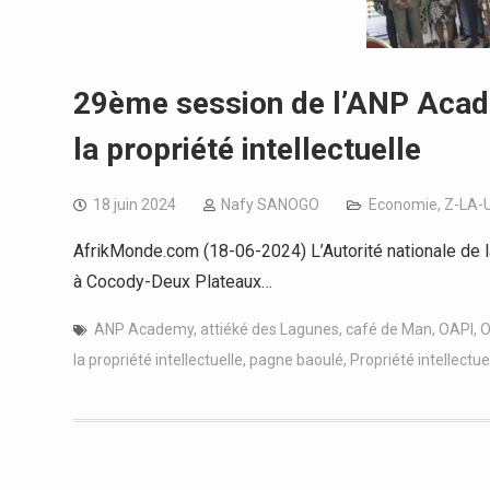
29ème session de l’ANP Academ
la propriété intellectuelle
18 juin 2024
Nafy SANOGO
Economie
,
Z-LA-
AfrikMonde.com (18-06-2024) L’Autorité nationale de l
à Cocody-Deux Plateaux…
ANP Academy
,
attiéké des Lagunes
,
café de Man
,
OAPI
,
O
la propriété intellectuelle
,
pagne baoulé
,
Propriété intellectue