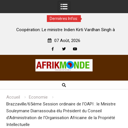
Dernières Infos:
par
Coopération: Le ministre Indien Kirti Vardhan Singh à
N
Abidjan pour la célébration de la Fête de l’indépendance
d
07 Août, 2026
Facebook
Twitter
Youtube
Skip
to
content
Accueil
Economie
Brazzaville/65ième Session ordinaire de l’OAPI : le Ministre
Souleymane Diarrassouba élu Président du Conseil
d’Administration de l’Organisation Africaine de la Propriété
Intellectuelle