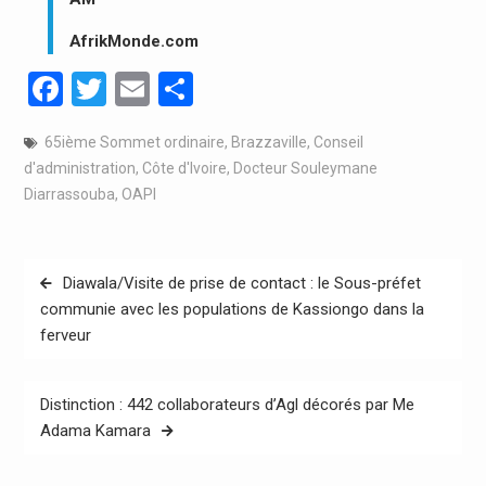
AfrikMonde.com
Facebook
Twitter
Email
Partager
65ième Sommet ordinaire
,
Brazzaville
,
Conseil
d'administration
,
Côte d'Ivoire
,
Docteur Souleymane
Diarrassouba
,
OAPI
Navigation
Diawala/Visite de prise de contact : le Sous-préfet
de
communie avec les populations de Kassiongo dans la
ferveur
l’article
Distinction : 442 collaborateurs d’Agl décorés par Me
Adama Kamara