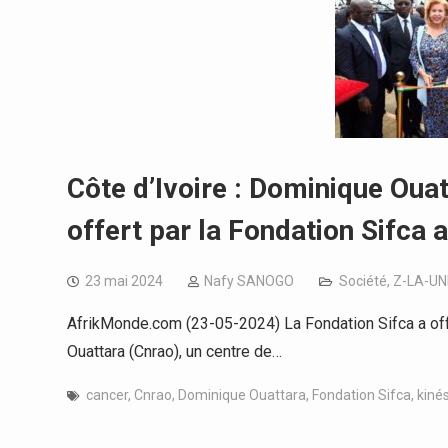
Côte d’Ivoire : Dominique Ouat
offert par la Fondation Sifca 
23 mai 2024
Nafy SANOGO
Société
,
Z-LA-UN
AfrikMonde.com (23-05-2024) La Fondation Sifca a off
Ouattara (Cnrao), un centre de…
cancer
,
Cnrao
,
Dominique Ouattara
,
Fondation Sifca
,
kiné