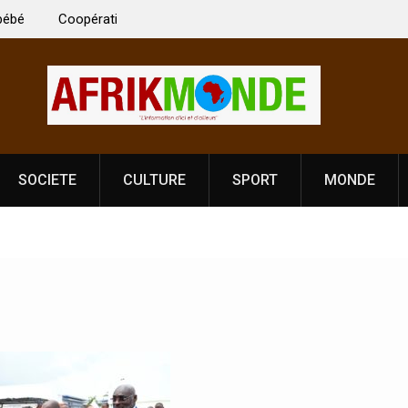
 Vardhan Singh à
Nouvelle licence obligatoire pour les spectacles
e de
Côte d’Ivoire, l’opérateur culturel Soldat Jahbo
prononce
SOCIETE
CULTURE
SPORT
MONDE