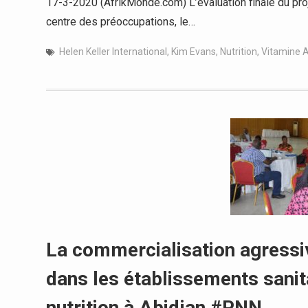
17-3-2020 (AfrikMonde.com) L’évaluation finale du pro
centre des préoccupations, le…
Helen Keller International
,
Kim Evans
,
Nutrition
,
Vitamine 
La commercialisation agressiv
dans les établissements sanita
nutrition à Abidjan #PNN