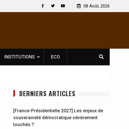
 : En
[France-Présidentielle 2027] Les enjeux de
08 Août, 2026
y se
souveraineté démocratique sévèrement touchés ?
Facebook
Twitter
Youtube
INSTITUTIONS
ECO
DERNIERS ARTICLES
[France-Présidentielle 2027] Les enjeux de
souveraineté démocratique sévèrement
touchés ?