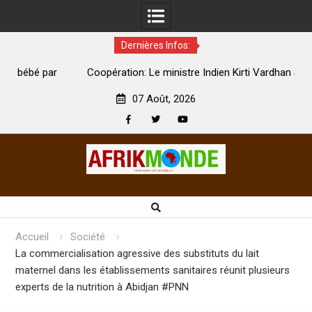
Dernières Infos:
par
Coopération: Le ministre Indien Kirti Vardhan Singh à
N
Abidjan pour la célébration de la Fête de l’indépendance
d
07 Août, 2026
Facebook
Twitter
Youtube
Skip
to
content
Accueil
Société
La commercialisation agressive des substituts du lait
maternel dans les établissements sanitaires réunit plusieurs
experts de la nutrition à Abidjan #PNN