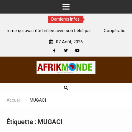
Dernières Infos:
 brûlée avec son bébé par
Coopération: Le ministre Indien Kirti
morte
Abidjan pour la célébration de la Fête d
07 Août, 2026
Facebook
Twitter
Youtube
Skip
to
content
Accueil
MUGACI
Étiquette :
MUGACI