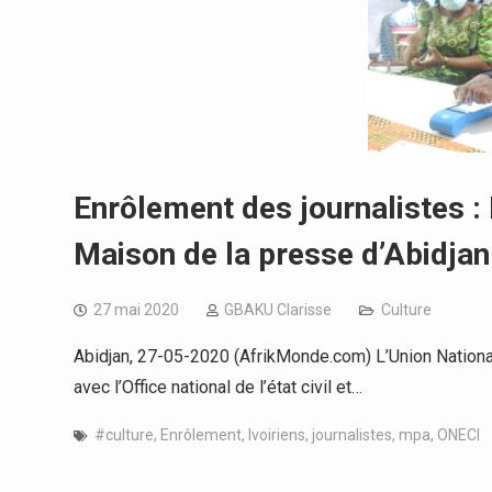
Enrôlement des journalistes :
Maison de la presse d’Abidja
27 mai 2020
GBAKU Clarisse
Culture
Abidjan, 27-05-2020 (AfrikMonde.com) L’Union National
avec l’Office national de l’état civil et…
#culture
,
Enrôlement
,
Ivoiriens
,
journalistes
,
mpa
,
ONECI