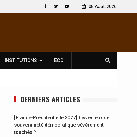
ence obligatoire pour les spectacles : En
08 Août, 2026
[France-Présidentielle
e, l’opérateur culturel Soldat Jahboy se
souveraineté démocra
Facebook
Twitter
Youtube
INSTITUTIONS
ECO
DERNIERS ARTICLES
[France-Présidentielle 2027] Les enjeux de
souveraineté démocratique sévèrement
touchés ?