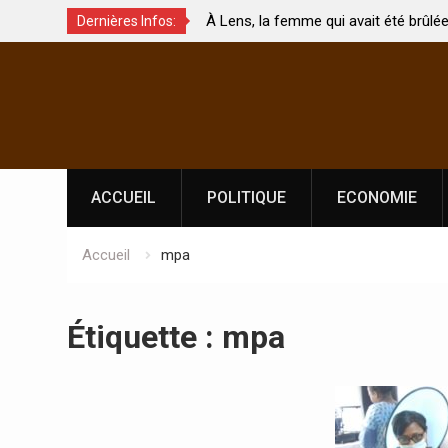
À Lens, la femme qui avait été brûlée avec son bébé
C
Dernières Infos:
 ?
par son mari est morte
A
Skip
l
to
content
ACCUEIL
POLITIQUE
ECONOMIE
Accueil
mpa
Étiquette :
mpa