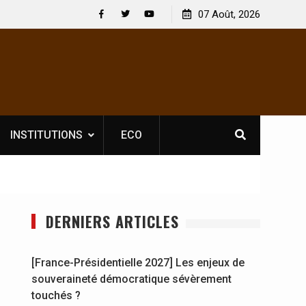
 : En
[France-Présidentielle 2027] Les enjeux de
07 Août, 2026
y se
souveraineté démocratique sévèrement touchés ?
Facebook
Twitter
Youtube
INSTITUTIONS
ECO
DERNIERS ARTICLES
[France-Présidentielle 2027] Les enjeux de
souveraineté démocratique sévèrement
touchés ?