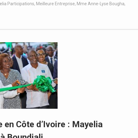
lia Participations
,
Meilleure Entreprise
,
Mme Anne-Lyse Bougha
,
 en Côte d’Ivoire : Mayelia
à Boundiali