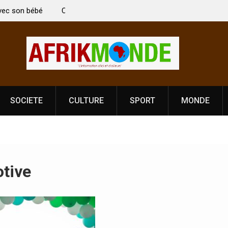
 Vardhan Singh à
Nouvelle licence obligatoire pour les spectacles
e de
Côte d’Ivoire, l’opérateur culturel Soldat Jahbo
prononce
SOCIETE
CULTURE
SPORT
MONDE
tive