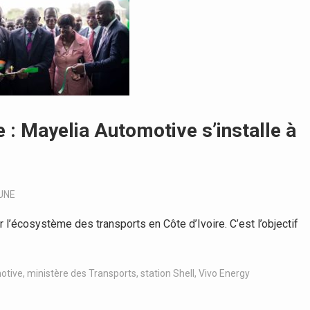
 : Mayelia Automotive s’installe à
UNE
’écosystème des transports en Côte d’Ivoire. C’est l’objectif
otive
,
ministère des Transports
,
station Shell
,
Vivo Energy