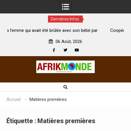
Dernières Infos:
 été brûlée avec son bébé par
Coopération: Le ministre Indien K
est morte
Abidjan pour la célébration de la Fê
06 Août, 2026
Facebook
Twitter
Youtube
Skip
to
content
Accueil
Matières premières
Étiquette :
Matières premières