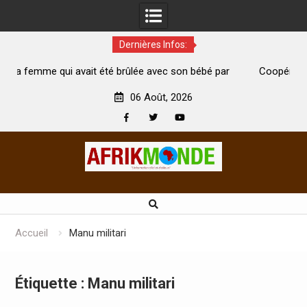
Dernières Infos:
 été brûlée avec son bébé par
Coopération: Le ministre Indien K
est morte
Abidjan pour la célébration de la Fê
06 Août, 2026
Facebook
Twitter
Youtube
Skip
to
content
Accueil
Manu militari
Étiquette :
Manu militari