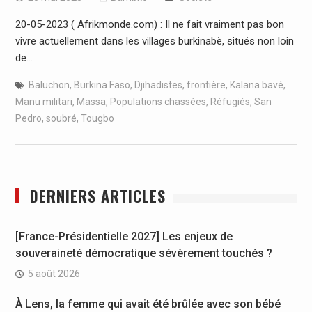
20-05-2023 ( Afrikmonde.com) : Il ne fait vraiment pas bon
vivre actuellement dans les villages burkinabè, situés non loin
de…
Baluchon
,
Burkina Faso
,
Djihadistes
,
frontière
,
Kalana bavé
,
Manu militari
,
Massa
,
Populations chassées
,
Réfugiés
,
San
Pedro
,
soubré
,
Tougbo
DERNIERS ARTICLES
[France-Présidentielle 2027] Les enjeux de
souveraineté démocratique sévèrement touchés ?
5 août 2026
À Lens, la femme qui avait été brûlée avec son bébé