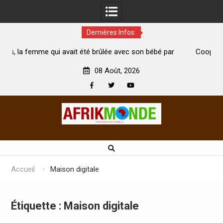
Dernières Infos:
 été brûlée avec son bébé par
Coopération: Le ministre Indien K
est morte
Abidjan pour la célébration de la Fê
08 Août, 2026
Facebook
Twitter
Youtube
Skip
to
content
Accueil
Maison digitale
Étiquette :
Maison digitale