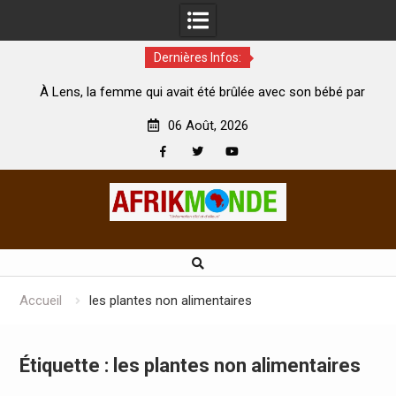
Dernières Infos:
À Lens, la femme qui avait été brûlée avec son bébé par
Coop
son mari est morte
Abidjan
06 Août, 2026
Facebook
Twitter
Youtube
Skip
to
content
Accueil
les plantes non alimentaires
Étiquette :
les plantes non alimentaires