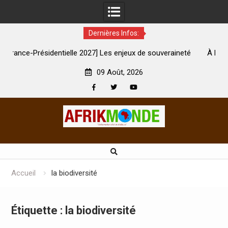
Dernières Infos:
 2027] Les enjeux de souveraineté
À Lens, la femme qui avait ét
sévèrement touchés ?
son mari est
09 Août, 2026
Facebook
Twitter
Youtube
Skip
to
content
Accueil
la biodiversité
Étiquette :
la biodiversité