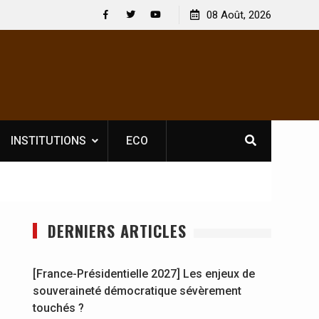
 licence obligatoire pour les spectacles : En
08 Août, 2026
[France-Présidenti
voire, l’opérateur culturel Soldat Jahboy se
souveraineté dém
Facebook
Twitter
Youtube
ce
INSTITUTIONS
ECO
DERNIERS ARTICLES
[France-Présidentielle 2027] Les enjeux de
souveraineté démocratique sévèrement
touchés ?