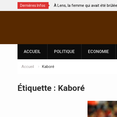
À Lens, la femme qui avait été brûlée avec son bébé
Dernières Infos:
hés ?
par son mari est morte
Skip
to
content
ACCUEIL
POLITIQUE
ECONOMIE
Accueil
Kaboré
Étiquette :
Kaboré